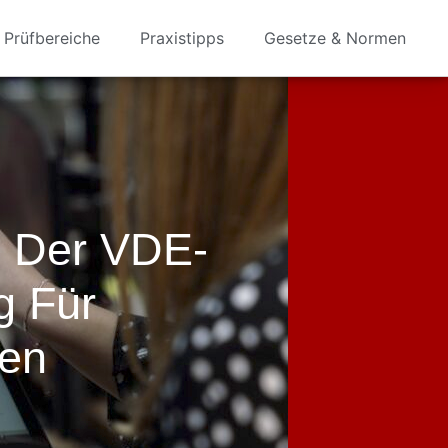
Prüfbereiche
Praxistipps
Gesetze & Normen
e Der VDE-
g Für
en