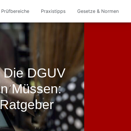
Prüfbereiche
Praxistipps
Gesetze & Normen
r Die DGUV
en Müssen:
 Ratgeber