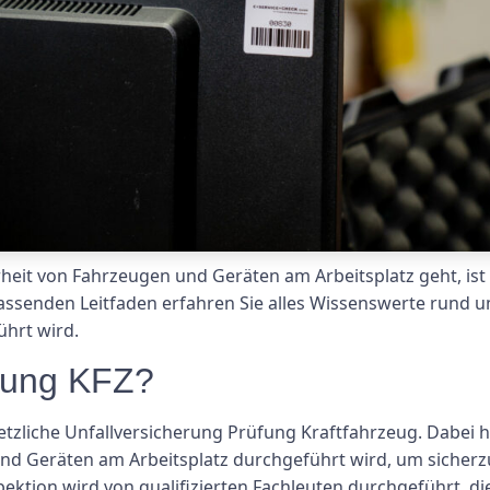
eit von Fahrzeugen und Geräten am Arbeitsplatz geht, ist
ssenden Leitfaden erfahren Sie alles Wissenswerte rund um
ührt wird.
fung KFZ?
zliche Unfallversicherung Prüfung Kraftfahrzeug. Dabei h
nd Geräten am Arbeitsplatz durchgeführt wird, um sicherzu
pektion wird von qualifizierten Fachleuten durchgeführt, d