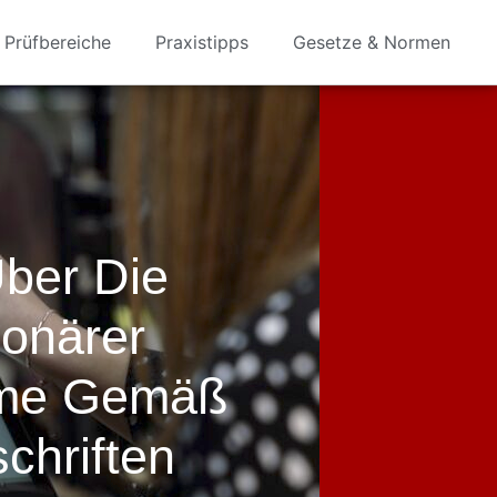
Prüfbereiche
Praxistipps
Gesetze & Normen
Über Die
ionärer
teme Gemäß
chriften