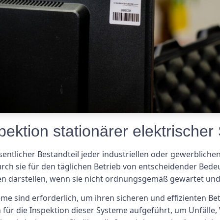
ektion stationärer elektrische
entlicher Bestandteil jeder industriellen oder gewerblichen 
h sie für den täglichen Betrieb von entscheidender Bedeu
en darstellen, wenn sie nicht ordnungsgemäß gewartet und 
eme sind erforderlich, um ihren sicheren und effizienten Be
en für die Inspektion dieser Systeme aufgeführt, um Unfäl