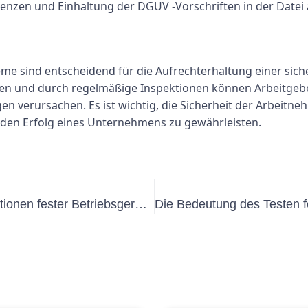
renzen und Einhaltung der DGUV -Vorschriften in der Date
teme sind entscheidend für die Aufrechterhaltung einer sic
en und durch regelmäßige Inspektionen können Arbeitgeber
en verursachen. Es ist wichtig, die Sicherheit der Arbeitne
nden Erfolg eines Unternehmens zu gewährleisten.
Die Bedeutung regelmäßiger Inspektionen fester Betriebsgeräte gemäß DGUV V3 BGV A3