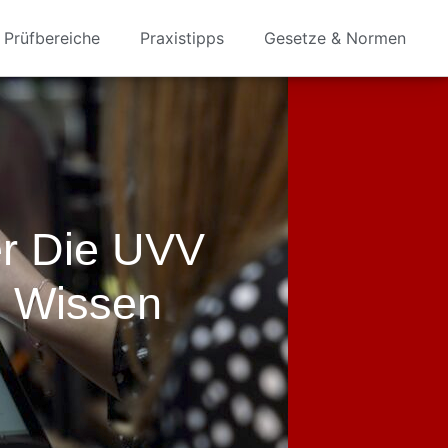
Prüfbereiche
Praxistipps
Gesetze & Normen
er Die UVV
n Wissen