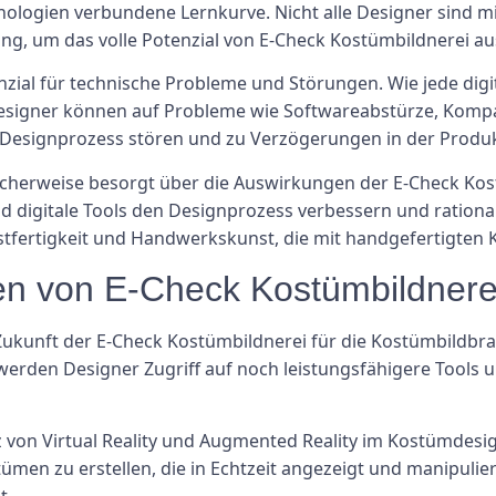
ologien verbundene Lernkurve. Nicht alle Designer sind mit
ng, um das volle Potenzial von E-Check Kostümbildnerei a
zial für technische Probleme und Störungen. Wie jede digit
esigner können auf Probleme wie Softwareabstürze, Kompa
Designprozess stören und zu Verzögerungen in der Produk
cherweise besorgt über die Auswirkungen der E-Check Kost
digitale Tools den Designprozess verbessern und rational
stfertigkeit und Handwerkskunst, die mit handgefertigten 
nen von E-Check Kostümbildnere
Zukunft der E-Check Kostümbildnerei für die Kostümbildbra
erden Designer Zugriff auf noch leistungsfähigere Tools un
z von Virtual Reality und Augmented Reality im Kostümdesi
men zu erstellen, die in Echtzeit angezeigt und manipulie
t.