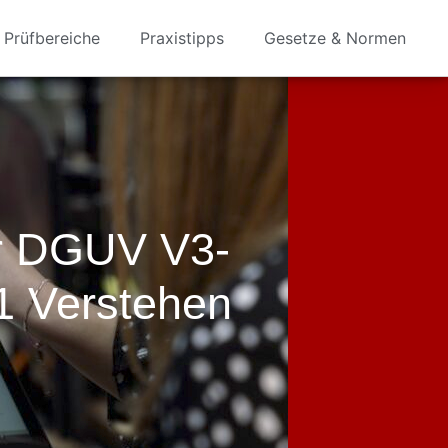
Prüfbereiche
Praxistipps
Gesetze & Normen
r DGUV V3-
1 Verstehen