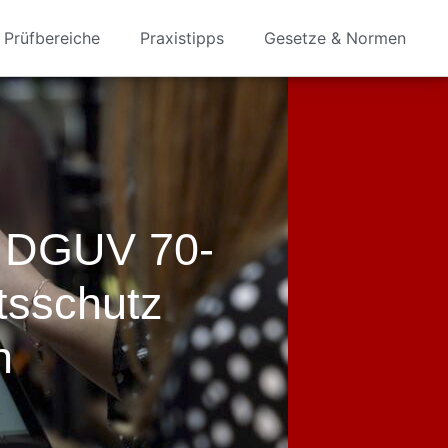
Prüfbereiche
Praxistipps
Gesetze & Normen
r DGUV 70-
tsschutz
n