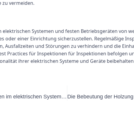
 zu vermeiden.
elektrischen Systemen und festen Betriebsgeräten von wes
des oder einer Einrichtung sicherzustellen. Regelmäßige In
ln, Ausfallzeiten und Störungen zu verhindern und die Einh
est Practices für Inspektionen für Inspektionen befolgen 
nalität ihrer elektrischen Systeme und Geräte beibehalten
Die Bedeutung regulärer Inspektionen im elektrischen System: Ein Leitfaden für den Trüge Elektrische Anlagen neuprotokoll