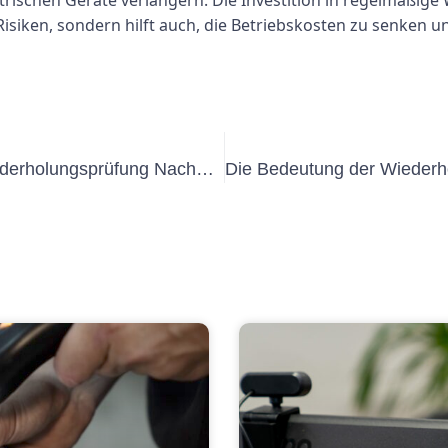
rischen Geräte verlängern. Die Investition in regelmäßige
Risiken, sondern hilft auch, die Betriebskosten zu senken 
Verständnis der Bedeutung von Wiederholungsprüfung Nachd Din VDE 0105 für die elektrische Sicherheit