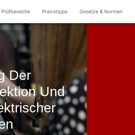
Prüfbereiche
Praxistipps
Gesetze & Normen
g Der
ektion Und
ektrischer
nen