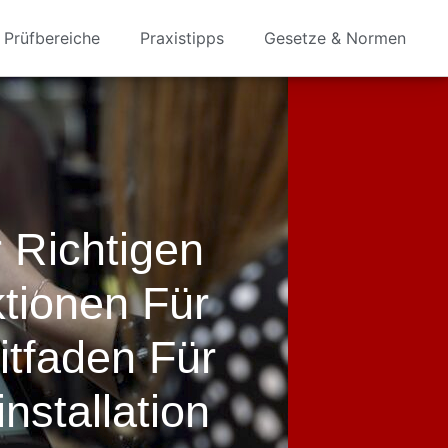
Prüfbereiche
Praxistipps
Gesetze & Normen
 Richtigen
ktionen Für
itfaden Für
nstallation