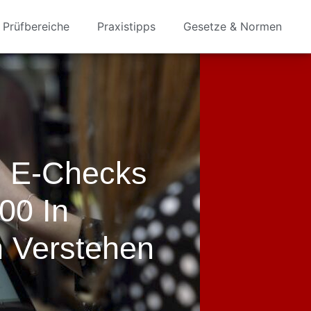
Prüfbereiche
Praxistipps
Gesetze & Normen
s E-Checks
00 In
en Verstehen