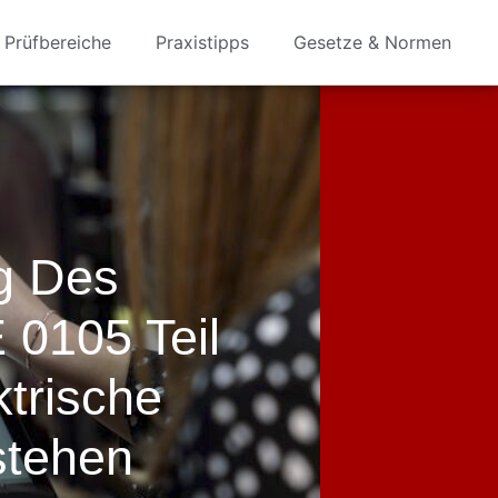
Prüfbereiche
Praxistipps
Gesetze & Normen
g Des
 0105 Teil
ktrische
stehen