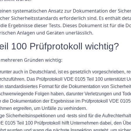
t einen systematischen Ansatz zur Dokumentation der Sich
her Sicherheitsstandards erforderlich sind. Es enthält deta
die Ergebnisse dieser Tests. Dieses Dokument ist für die
trischen Anlagen und Geräten unerlässlich.
l 100 Prüfprotokoll wichtig?
us mehreren Gründen wichtig:
runter auch in Deutschland, ist es gesetzlich vorgeschrieben, 
rchzuführen. Das Prüfprotokoll VDE 0105 Teil 100 unterstützt U
n standardisiertes Format für die Dokumentation von Sicherheit
schwerwiegende Folgen haben, darunter Verletzungen und Tode
ie die Dokumentation der Ergebnisse im Prüfprotokoll VDE 0105
men ergreifen, um Unfälle zu verhindern.
 Sicherheitsinspektionen und -tests sind für die Aufrechter
DE 0105 Teil 100 Prüfprotokoll hilft Unternehmen dabei, den Üb
ührt wurden und wann die nächste Inspektion ansteht, um sicher