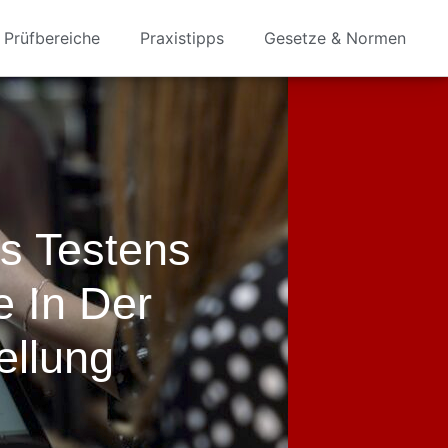
Prüfbereiche
Praxistipps
Gesetze & Normen
s Testens
e In Der
ellung