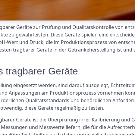
tragbarer Geräte zur Prüfung und Qualitätskontrolle von en
ukte zu gewährleisten. Diese Geräte spielen eine entschei
pH-Wert und Druck, die im Produktionsprozess von entsche
esten tragbarer Geräte in der Getränkeherstellung ist und
 tragbarer Geräte
llung eingesetzt werden, sind darauf ausgelegt, Echtzeitda
n und Anpassungen am Produktionsprozess vornehmen könne
rforderlichen Qualitätsstandards und behördlichen Anforde
 notwendig, diese Geräte regelmäßig zu testen.
barer Geräte ist die Überprüfung ihrer Kalibrierung und G
ue Messungen und Messwerte liefern, die für die Aufrechter
elmäßige Tests helfen auch dabei, potenzielle Probleme od