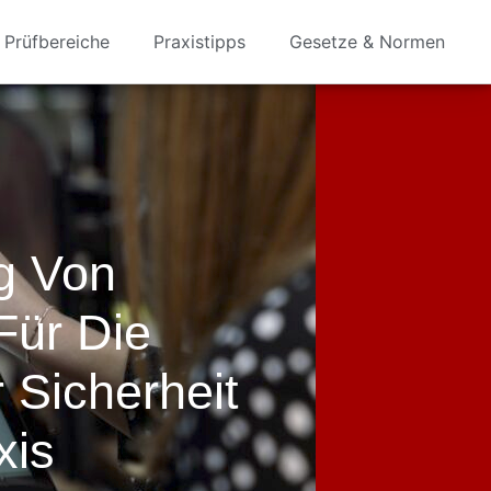
Prüfbereiche
Praxistipps
Gesetze & Normen
g Von
Für Die
 Sicherheit
xis