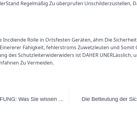
derStand Regelmäßig Zu überprufen Unschilderzustellen, 
ne Incdiende Rolle in Ortsfesten Geräten, ähm Die Sicherhe
l Einererer Fähigkeit, fehlerstroms Zuwetzleuten und Som
ung des Schutzleiterwiderwiders ist DAHER UNERLässlich,
 unfähnen Zu Vermeiden.
Verständnis von Schutzklasse 3 MÜFUNG: Was Sie wissen müssen
Die Betteutung der Si