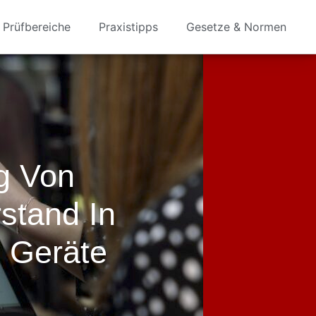
Prüfbereiche
Praxistipps
Gesetze & Normen
g Von
rstand In
h Geräte