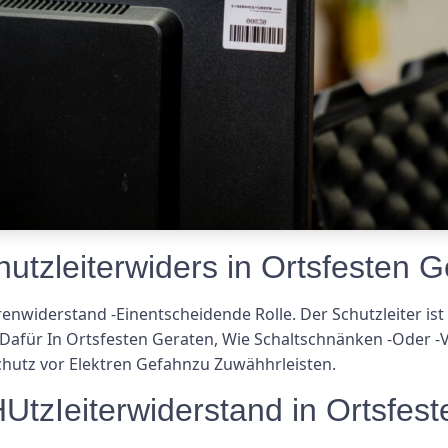
utzleiterwiders in Ortsfesten G
erenwiderstand -Einentscheidende Rolle. Der Schutzleiter ist 
 Dafür In Ortsfesten Geraten, Wie Schaltschnänken -Oder -Ve
chutz vor Elektren Gefahnzu Zuwähhrleisten.
Ieiterwiderstand in Ortsfest