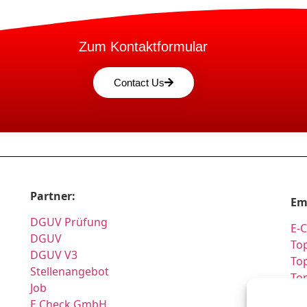
Zum Kontaktformular
Contact Us
Partner:
Em
DGUV Prüfung
E-
DGUV
Top
DGUV V3
Top
Stellenangebot
To
Job
Pr
E Check GmbH