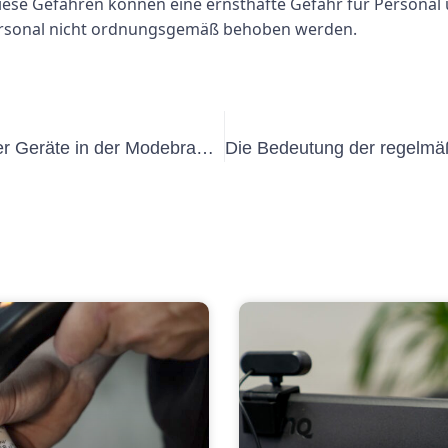
se Gefahren können eine ernsthafte Gefahr für Personal 
ersonal nicht ordnungsgemäß behoben werden.
Die Bedeutung des Testens tragbarer Geräte in der Modebranche