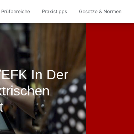
Prüfbereiche
Praxistipps
Gesetze & Normen
VEFK In Der
ktrischen
t