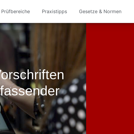
Prüfbereiche
Praxistipps
Gesetze & Normen
rschriften
fassender
n