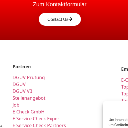
Zum Kontaktformular
Contact Us
Partner:
Em
DGUV Prüfung
E-
DGUV
Top
DGUV V3
Top
Stellenangebot
To
Job
Pr
E Check GmbH
Si
E Service Check Expert
Um ihnen ei
Pr
E Service Check Partners
um Gerätein
ä.,