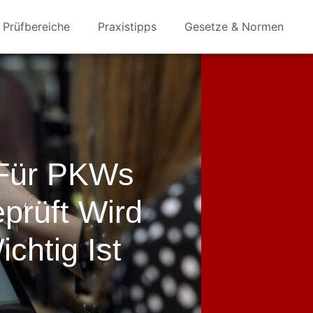
Prüfbereiche
Praxistipps
Gesetze & Normen
 Für PKWs
prüft Wird
htig Ist