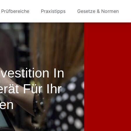
Prüfbereiche
Praxistipps
Gesetze & Normen
vestition In
ät Für Ihr
en