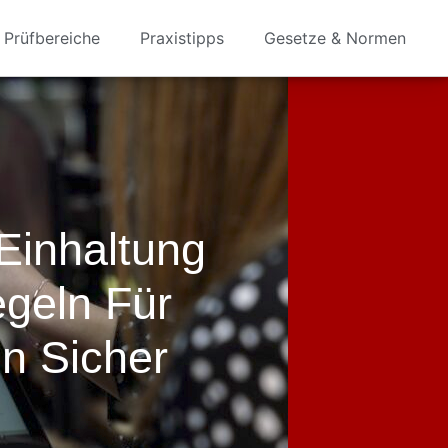
Prüfbereiche
Praxistipps
Gesetze & Normen
 Einhaltung
geln Für
n Sicher