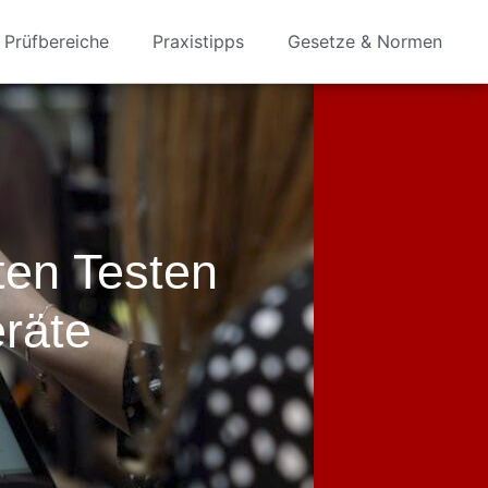
Prüfbereiche
Praxistipps
Gesetze & Normen
ten Testen
räte