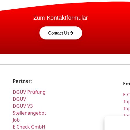
Zum Kontaktformular
Contact Us
Partner:
Em
DGUV Prüfung
E-
DGUV
Top
DGUV V3
Top
Stellenangebot
To
Job
Pr
E Check GmbH
Si