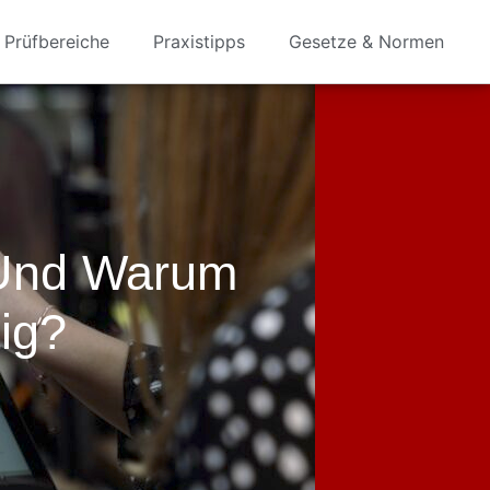
Prüfbereiche
Praxistipps
Gesetze & Normen
 Und Warum
tig?