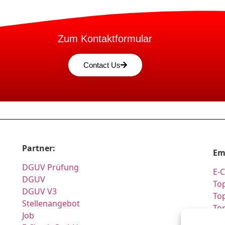
Zum Kontaktformular
Contact Us
Partner:
Em
DGUV Prüfung
E-
DGUV
Top
DGUV V3
Top
Stellenangebot
To
Job
Pr