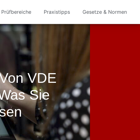
Prüfbereiche
Praxistipps
Gesetze & Normen
 Von VDE
Was Sie
sen