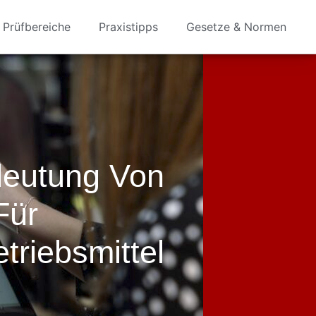
Prüfbereiche
Praxistipps
Gesetze & Normen
deutung Von
Für
triebsmittel