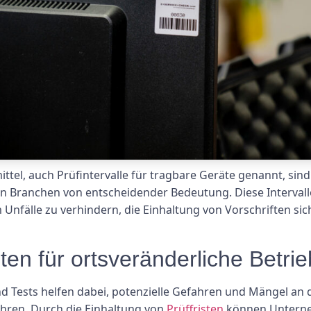
ittel, auch Prüfintervalle für tragbare Geräte genannt, sin
n Branchen von entscheidender Bedeutung. Diese Intervalle 
nfälle zu verhindern, die Einhaltung von Vorschriften sic
ten für ortsveränderliche Betrie
nd Tests helfen dabei, potenzielle Gefahren und Mängel an 
ühren. Durch die Einhaltung von
Prüffristen
können Unterneh