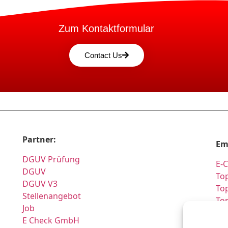
Zum Kontaktformular
Contact Us
Partner:
Em
DGUV Prüfung
E-
DGUV
Top
DGUV V3
Top
Stellenangebot
To
Job
Pr
E Check GmbH
Si