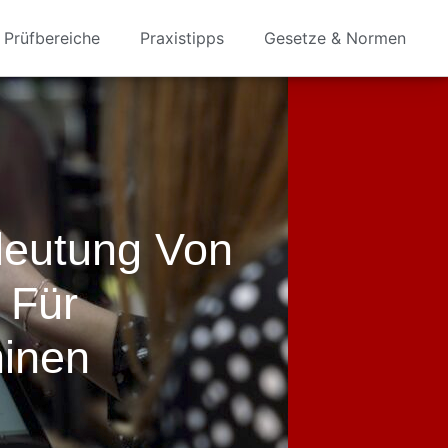
Prüfbereiche
Praxistipps
Gesetze & Normen
deutung Von
 Für
hinen