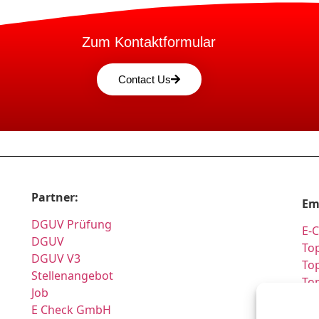
Zum Kontaktformular
Contact Us
Partner:
Em
DGUV Prüfung
E-
DGUV
Top
DGUV V3
Top
Stellenangebot
To
Job
Pr
E Check GmbH
Si