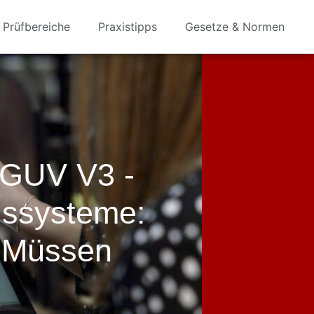
Prüfbereiche
Praxistipps
Gesetze & Normen
DGUV V3 -
gssysteme:
 Müssen