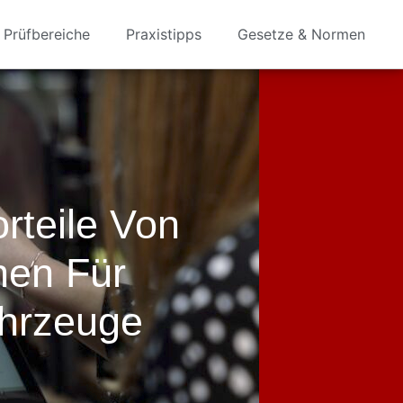
Prüfbereiche
Praxistipps
Gesetze & Normen
rteile Von
nen Für
hrzeuge