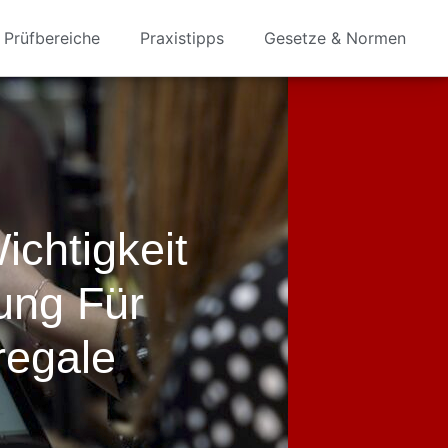
Prüfbereiche
Praxistipps
Gesetze & Normen
ichtigkeit
ung Für
regale