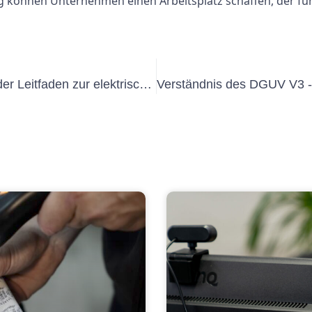
g können Unternehmen einen Arbeitsplatz schaffen, der für a
DGUV V3 verstehen: Ein umfassender Leitfaden zur elektrischen Sicherheit