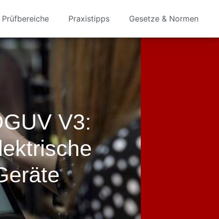
Prüfbereiche
Praxistipps
Gesetze & Normen
 DGUV V3:
lektrische
Geräte