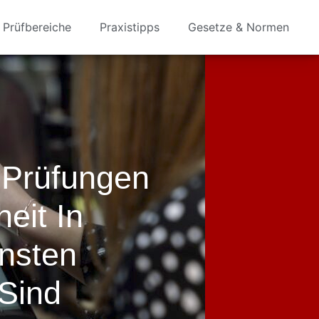
Prüfbereiche
Praxistipps
Gesetze & Normen
 Prüfungen
eit In
ensten
 Sind