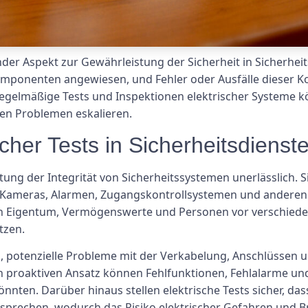
der Aspekt zur Gewährleistung der Sicherheit in Sicherheit
mponenten angewiesen, und Fehler oder Ausfälle dieser K
egelmäßige Tests und Inspektionen elektrischer Systeme kö
ten Problemen eskalieren.
cher Tests in Sicherheitsdienst
altung der Integrität von Sicherheitssystemen unerlässlich.
 Kameras, Alarmen, Zugangskontrollsystemen und anderen 
len Eigentum, Vermögenswerte und Personen vor verschied
tzen.
ei, potenzielle Probleme mit der Verkabelung, Anschlüsse
 proaktiven Ansatz können Fehlfunktionen, Fehlalarme und
önnten. Darüber hinaus stellen elektrische Tests sicher, da
tsprechen, wodurch das Risiko elektrischer Gefahren und Br