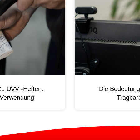
Zu UVV -Heften:
Die Bedeutung
d Verwendung
Tragbare