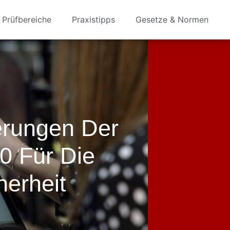
Prüfbereiche
Praxistipps
Gesetze & Normen
erungen Der
0 Für Die
herheit