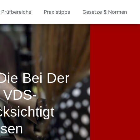
Prüfbereiche
Praxistipps
Gesetze & Normen
Die Bei Der
g VDS-
ksichtigt
sen