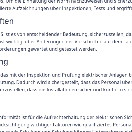
. Um die Einhaltung der Norm nachzuweisen und sicherzust
aillierte Aufzeichnungen über Inspektionen, Tests und ergr
ften
 ist es von entscheidender Bedeutung, sicherzustellen, das
st wichtig, über Änderungen der Vorschriften auf dem Lauf
orderungen gewartet und getestet werden.
ung
as mit der Inspektion und Prüfung elektrischer Anlagen befa
tung. Dadurch wird sichergestellt, dass das Personal über
rzustellen, dass die Installationen sicher und konform sin
formität ist für die Aufrechterhaltung der elektrischen S
ksichtigung wichtiger Faktoren wie qualifiziertes Persona
en sowie Schulung und Schulung können Unternehmen sicher