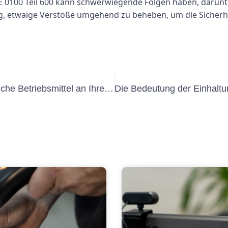
 0100 Teil 600 kann schwerwiegende Folgen haben, darunter 
ig, etwaige Verstöße umgehend zu beheben, um die Sicherhe
Wie Sie Prüffristen für ortsveränderliche Betriebsmittel an Ihrem Arbeitsplatz richtig umsetzen