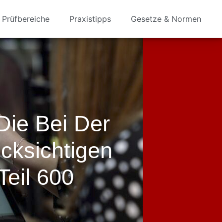
Prüfbereiche
Praxistipps
Gesetze & Normen
Die Bei Der
cksichtigen
eil 600