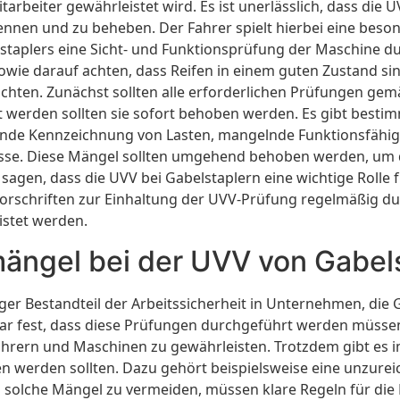
tarbeiter gewährleistet wird. Es ist unerlässlich, dass die 
nnen und zu beheben. Der Fahrer spielt hierbei eine besonde
lstaplers eine Sicht- und Funktionsprüfung der Maschine du
owie darauf achten, dass Reifen in einem guten Zustand sin
achten. Zunächst sollten alle erforderlichen Prüfungen gem
 werden sollten sie sofort behoben werden. Es gibt besti
lnde Kennzeichnung von Lasten, mangelnde Funktionsfähig
sse. Diese Mängel sollten umgehend behoben werden, um di
agen, dass die UVV bei Gabelstaplern eine wichtige Rolle f
 Vorschriften zur Einhaltung der UVV-Prüfung regelmäßig d
istet werden.
mängel bei der UVV von Gabel
ger Bestandteil der Arbeitssicherheit in Unternehmen, die G
lar fest, dass diese Prüfungen durchgeführt werden müssen
Fahrern und Maschinen zu gewährleisten. Trotzdem gibt es
en werden sollten. Dazu gehört beispielsweise eine unzur
olche Mängel zu vermeiden, müssen klare Regeln für die