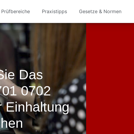
Prüfbereiche
Praxistipps
Gesetze & Normen
Sie Das
701 0702
 Einhaltung
chen