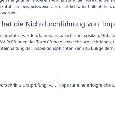
führen, beispielsweise vierteljährlich oder halbjährlich, u
n werden.
hat die Nichtdurchführung von Tor
hgeführt werden, kann dies zu Sicherheitsrisiken, Unfäll
UVV-Prüfungen der Torprüfung gesetzlich vorgeschrieben, 
ichteinhaltung der Inspektionspflichten kann zu Bußgelder
Der ultimative Leitfaden zur DGUV Vorschrift 3 Erstprüfung: Alles, was Sie wissen müssen